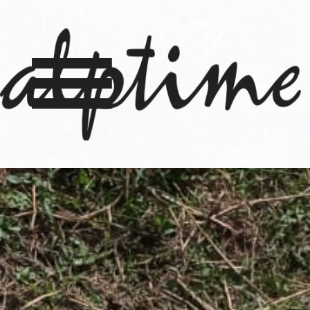
≡
Solido
9