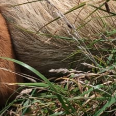
Einzig
7
Erlebn
Übern
7
Partn
7
Gesch
9