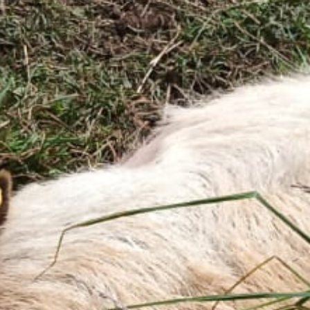
Tiny
House
Modul
7
Tiny
House