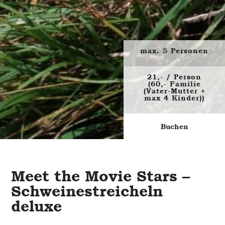
Impre
9
max. 5 Personen
und
21,- / Person
(60,- Familie
(Vater-Mutter +
max 4 Kinder))
DSGV
Buchen
Meet the Movie Stars –
Schweinestreicheln
deluxe